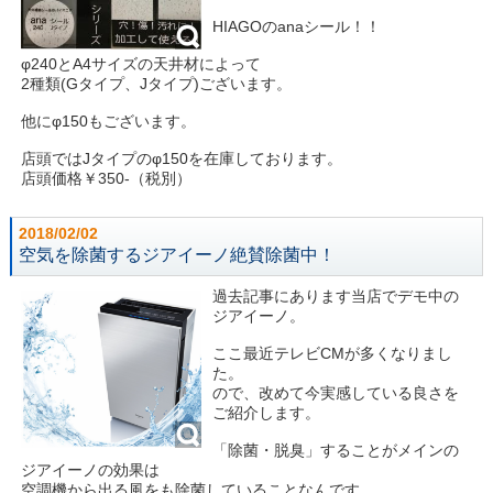
HIAGOのanaシール！！
φ240とA4サイズの天井材によって
2種類(Gタイプ、Jタイプ)ございます。
他にφ150もございます。
店頭ではJタイプのφ150を在庫しております。
店頭価格￥350-（税別）
2018/02/02
空気を除菌するジアイーノ絶賛除菌中！
過去記事にあります当店でデモ中の
ジアイーノ。
ここ最近テレビCMが多くなりまし
た。
ので、改めて今実感している良さを
ご紹介します。
「除菌・脱臭」することがメインの
ジアイーノの効果は
空調機から出る風をも除菌していることなんです。