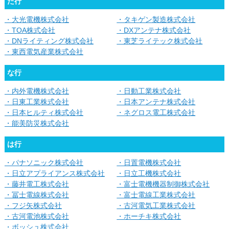
た行
・大光電機株式会社
・タキゲン製造株式会社
・TOA株式会社
・DXアンテナ株式会社
・DNライティング株式会社
・東芝ライテック株式会社
・東西電気産業株式会社
な行
・内外電機株式会社
・日動工業株式会社
・日東工業株式会社
・日本アンテナ株式会社
・日本ヒルティ株式会社
・ネグロス電工株式会社
・能美防災株式会社
は行
・パナソニック株式会社
・日置電機株式会社
・日立アプライアンス株式会社
・日立工機株式会社
・藤井電工株式会社
・富士電機機器制御株式会社
・冨士電線株式会社
・富士電線工業株式会社
・フジ矢株式会社
・古河電気工業株式会社
・古河電池株式会社
・ホーチキ株式会社
・ボッシュ株式会社