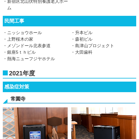
・新宿区北山伏特別養護老人ホー
ム
民間工事
・ニッショウホール
・升本ビル
・上野桜木の家
・森初ビル
・メゾンドール北表参道
・島津山プロジェクト
・銀座5ｔｈビル
・大田歯科
・熱海ニューフジヤホテル
2021年度
感染症対策
常園寺