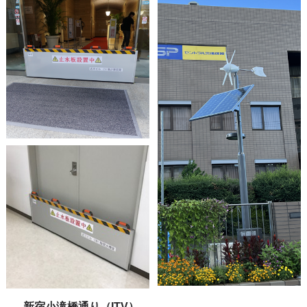
新宿小滝橋通り（ITV）