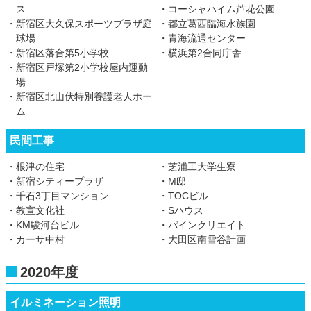
ス
・コーシャハイム芦花公園
・新宿区大久保スポーツプラザ庭
・都立葛西臨海水族園
球場
・青海流通センター
・新宿区落合第5小学校
・横浜第2合同庁舎
・新宿区戸塚第2小学校屋内運動
場
・新宿区北山伏特別養護老人ホー
ム
民間工事
・根津の住宅
・芝浦工大学生寮
・新宿シティープラザ
・M邸
・千石3丁目マンション
・TOCビル
・教宣文化社
・Sハウス
・KM駿河台ビル
・パインクリエイト
・カーサ中村
・大田区南雪谷計画
2020年度
イルミネーション照明