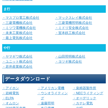
ま行
・マスプロ電工株式会社
・マックスレイ株式会社
・三菱電機株式会社
・三菱電機照明株式会社
・ミツワ電機株式会社
・ミドリ安全株式会社
・未来工業株式会社
・室本鉄工株式会社
・最上電気株式会社
や行
・ヤマギワ株式会社
・山田照明株式会社
・ユニット株式会社
・ヨツギ株式会社
・若井産業株式会社
データダウンロード
・アイホン
・アメリカン電機
・泉精器製作所
・岩崎電気
・ウシオライティン
・NECライティング
・ELPA
グ
・オーデリック
・オムロン
・遠藤照明
・カナレ電気