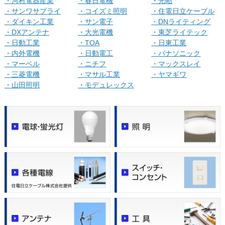
・河村電器産業
・春日電機
・光昭
・サンワサプライ
・コイズミ照明
・住電日立ケーブル
・ダイキン工業
・サン電子
・DNライティング
・DXアンテナ
・大光電機
・東芝ライテック
・日動工業
・TOA
・日東工業
・内外電機
・日動電工
・パナソニック
・マーベル
・ニチフ
・マックスレイ
・三菱電機
・マサル工業
・ヤマギワ
・山田照明
・モデュレックス