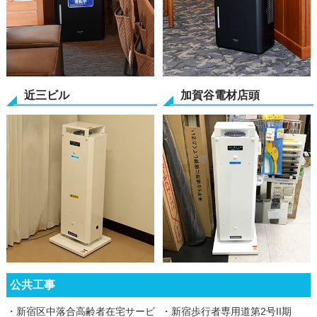
近三ビル
加賀谷電材店頭
公共工事
・新宿区中落合高齢者在宅サービ
・新宿歩行者専用道第2号II期