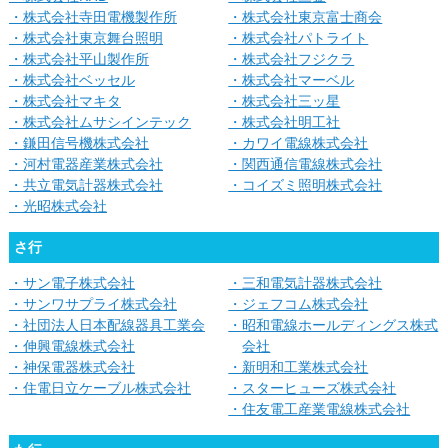
・株式会社寺田電機製作所
・株式会社東京富士商会
・株式会社東京舞台照明
・株式会社パトライト
・株式会社平山製作所
・株式会社フジクラ
・株式会社ベッセル
・株式会社マーベル
・株式会社マキタ
・株式会社三ッ星
・株式会社ムサシインテック
・株式会社明工社
・鎌田信号機株式会社
・カワイ電線株式会社
・河村電器産業株式会社
・関西通信電線株式会社
・共立電気計器株式会社
・コイズミ照明株式会社
・光昭株式会社
さ行
・サン電子株式会社
・三和電気計器株式会社
・サンワサプライ株式会社
・ジェフコム株式会社
・社団法人日本配線器具工業会
・昭和電線ホールディングス株式
・伸興電線株式会社
会社
・神保電器株式会社
・新明和工業株式会社
・住電日立ケーブル株式会社
・スターヒューズ株式会社
・住友電工産業電線株式会社