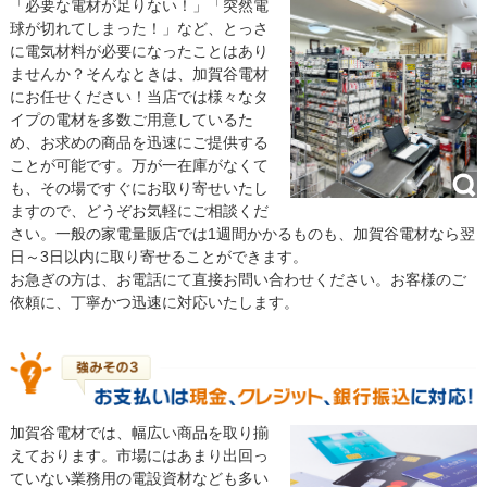
「必要な電材が足りない！」「突然電
球が切れてしまった！」など、とっさ
に電気材料が必要になったことはあり
ませんか？そんなときは、加賀谷電材
にお任せください！当店では様々なタ
イプの電材を多数ご用意しているた
め、お求めの商品を迅速にご提供する
ことが可能です。万が一在庫がなくて
も、その場ですぐにお取り寄せいたし
ますので、どうぞお気軽にご相談くだ
さい。一般の家電量販店では1週間かかるものも、加賀谷電材なら翌
日～3日以内に取り寄せることができます。
お急ぎの方は、お電話にて直接お問い合わせください。お客様のご
依頼に、丁寧かつ迅速に対応いたします。
加賀谷電材では、幅広い商品を取り揃
えております。市場にはあまり出回っ
ていない業務用の電設資材なども多い