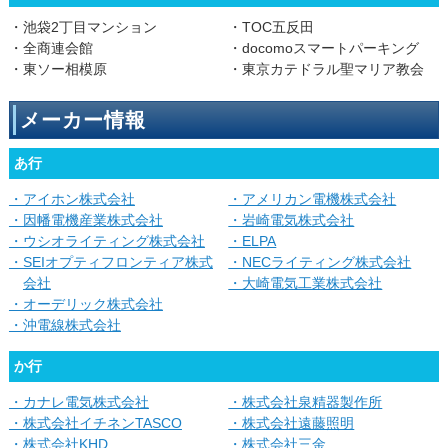
・池袋2丁目マンション
・TOC五反田
・全商連会館
・docomoスマートパーキング
・東ソー相模原
・東京カテドラル聖マリア教会
メーカー情報
あ行
・アイホン株式会社
・アメリカン電機株式会社
・因幡電機産業株式会社
・岩崎電気株式会社
・ウシオライティング株式会社
・ELPA
・SEIオプティフロンティア株式
・NECライティング株式会社
会社
・大崎電気工業株式会社
・オーデリック株式会社
・沖電線株式会社
か行
・カナレ電気株式会社
・株式会社泉精器製作所
・株式会社イチネンTASCO
・株式会社遠藤照明
・株式会社KHD
・株式会社三金