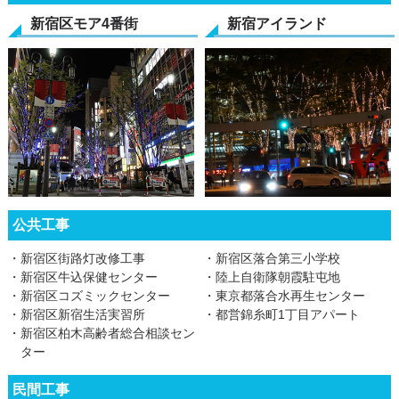
新宿区モア4番街
新宿アイランド
公共工事
・新宿区街路灯改修工事
・新宿区落合第三小学校
・新宿区牛込保健センター
・陸上自衛隊朝霞駐屯地
・新宿区コズミックセンター
・東京都落合水再生センター
・新宿区新宿生活実習所
・都営錦糸町1丁目アパート
・新宿区柏木高齢者総合相談セン
ター
民間工事